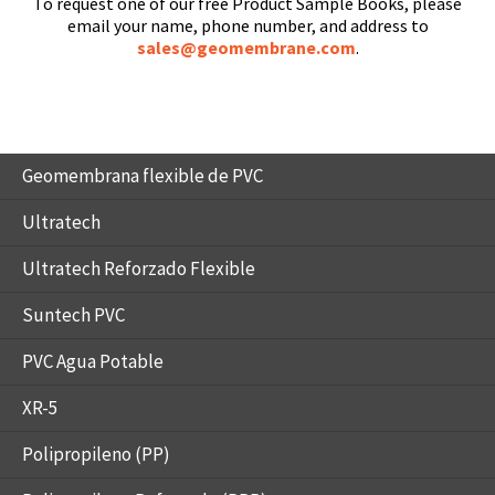
To request one of our free Product Sample Books, please
email your name, phone number, and address to
sales@geomembrane.com
.
Geomembrana flexible de PVC
Ultratech
Ultratech Reforzado Flexible
Suntech PVC
PVC Agua Potable
XR-5
Polipropileno (PP)